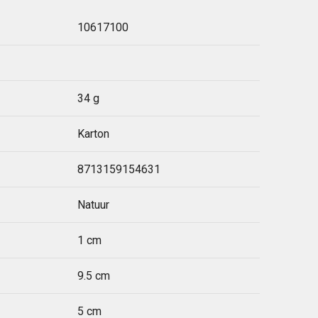
10617100
34 g
Karton
8713159154631
Natuur
1 cm
9.5 cm
5 cm