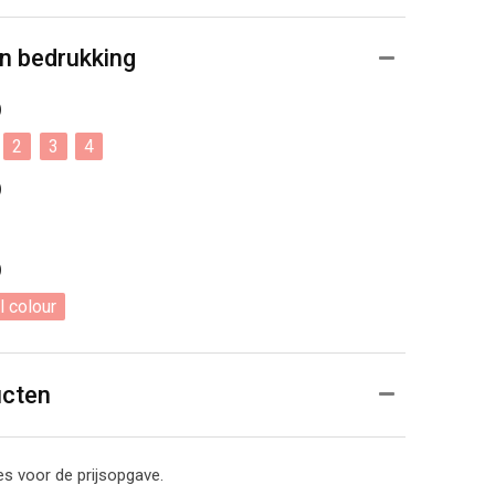
n bedrukking
)
2
3
4
)
)
l colour
ucten
s voor de prijsopgave.