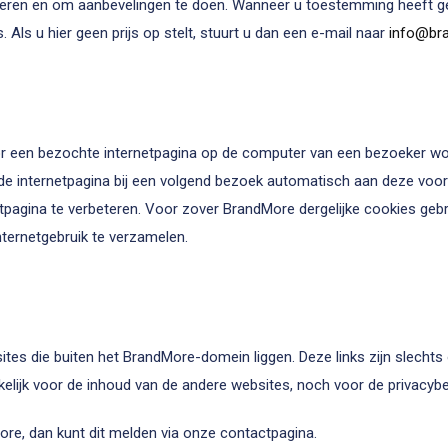
liseren en om aanbevelingen te doen. Wanneer u toestemming heeft
 Als u hier geen prijs op stelt, stuurt u dan een e-mail naar
info@bra
or een bezochte internetpagina op de computer van een bezoeker wor
e internetpagina bij een volgend bezoek automatisch aan deze voork
pagina te verbeteren. Voor zover BrandMore dergelijke cookies gebru
nternetgebruik te verzamelen.
tes die buiten het BrandMore-domein liggen. Deze links zijn slecht
kelijk voor de inhoud van de andere websites, noch voor de privacybe
ore, dan kunt dit melden via onze contactpagina.