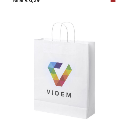
€ 0,29
vanaf
Minimale afname: 1