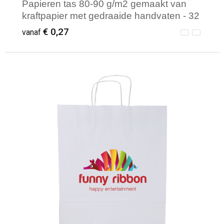
Papieren tas 80-90 g/m2 gemaakt van
kraftpapier met gedraaide handvaten - 32
x 12 x 40 cm
€ 0,27
vanaf
Minimale afname: 250