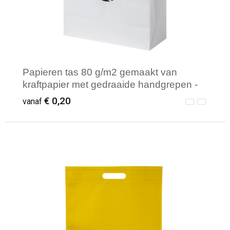
Papieren tas 80 g/m2 gemaakt van
kraftpapier met gedraaide handgrepen -
25 x 11 x 32 cm
€ 0,20
vanaf
Minimale afname: 250