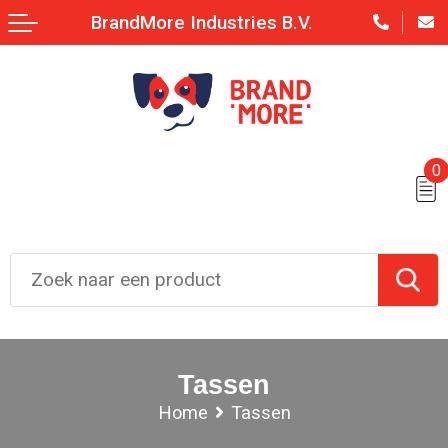
BrandMore Industries B.V.
0
Tassen
Home
Tassen