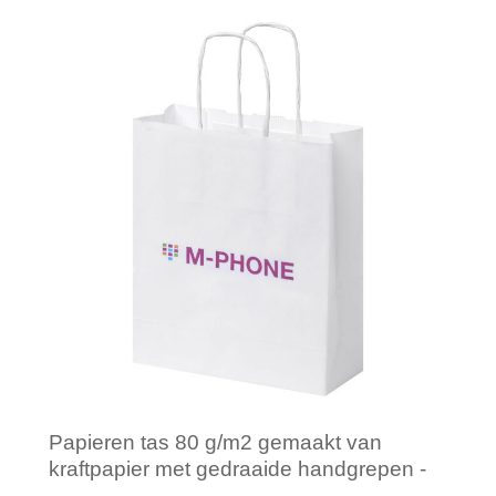
Minimale afname: 100
Papieren tas 80 g/m2 gemaakt van
kraftpapier met gedraaide handgrepen -
18 x 8 x 21 cm