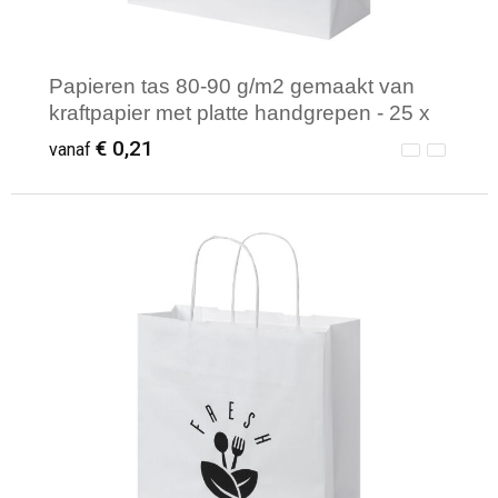
Papieren tas 80-90 g/m2 gemaakt van
kraftpapier met platte handgrepen - 25 x
11 x 32 cm
€ 0,21
vanaf
Minimale afname: 250