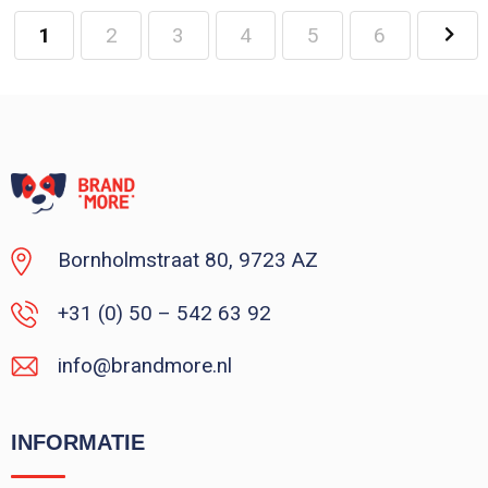
1
2
3
4
5
6
Minimale afname: 100
Bornholmstraat 80, 9723 AZ
+31 (0) 50 – 542 63 92
info@brandmore.nl
INFORMATIE