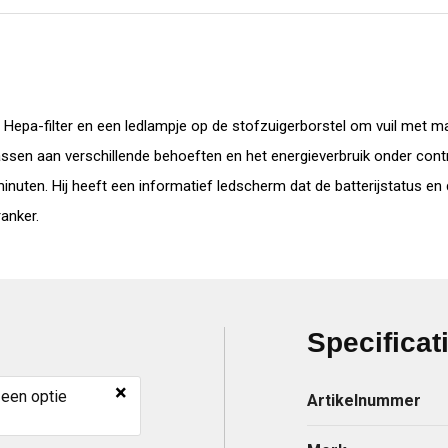
epa-filter en een ledlampje op de stofzuigerborstel om vuil met max
sen aan verschillende behoeften en het energieverbruik onder contro
minuten. Hij heeft een informatief ledscherm dat de batterijstatus e
anker.
Specificat
×
 een optie
Artikelnummer