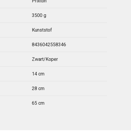
Prixton
3500 g
Kunststof
8436042558346
Zwart/Koper
14 cm
28 cm
65 cm