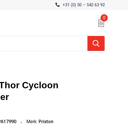
+31 (0) 50 – 542 63 92
0
 Thor Cycloon
er
PA17990
Merk:
Prixton