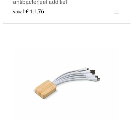
antibacterieel additief
€ 11,76
vanaf
Minimale afname: 1