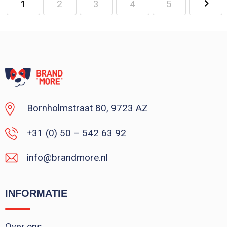
1
2
3
4
5
Minimale afname: 1
Bornholmstraat 80, 9723 AZ
+31 (0) 50 – 542 63 92
info@brandmore.nl
INFORMATIE
Over ons