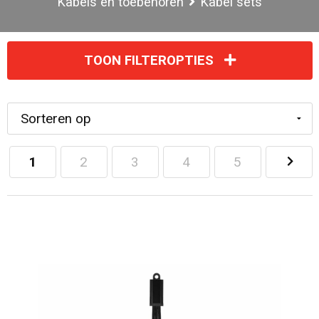
Kabels en toebehoren
Kabel sets
TOON FILTEROPTIES
1
2
3
4
5