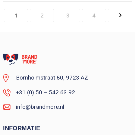
1
2
3
4
Minimale afname: 100
Bornholmstraat 80, 9723 AZ
+31 (0) 50 – 542 63 92
info@brandmore.nl
INFORMATIE