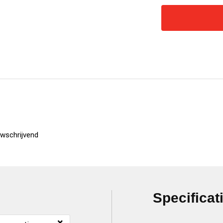
wschrijvend
Specificat
×