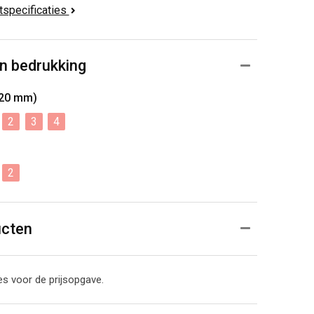
ctspecificaties
n bedrukking
x20 mm)
2
3
4
2
ucten
s voor de prijsopgave.