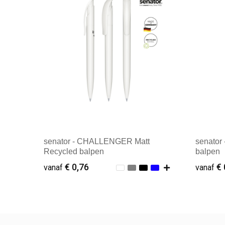
senator - CHALLENGER Matt
senator
Recycled balpen
balpen
€ 0,76
€ 
vanaf
vanaf
Vanaf : 500
Vana