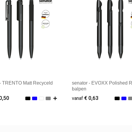
 - TRENTO Matt Recyceld
senator - EVOXX Polished 
balpen
0,50
€ 0,63
vanaf
f : 500
Vanaf : 500