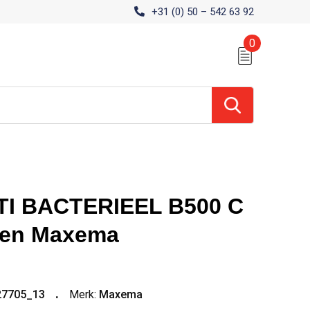
+31 (0) 50 – 542 63 92
0
TI BACTERIEEL B500 C
pen Maxema
27705_13
Merk:
Maxema