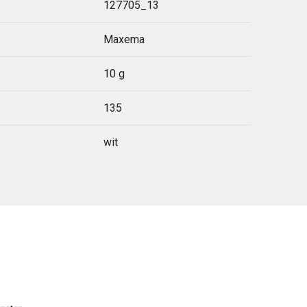
127705_13
Maxema
10 g
135
wit