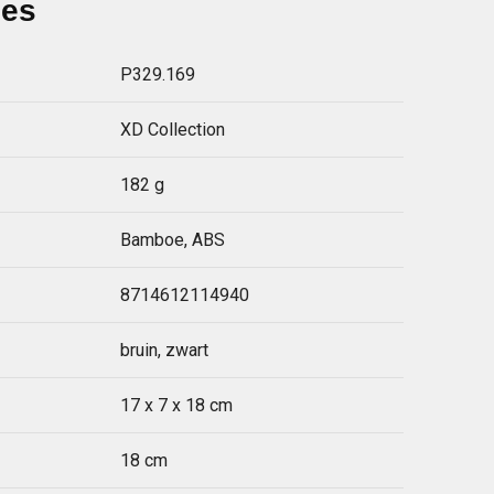
ies
P329.169
XD Collection
182 g
Bamboe, ABS
8714612114940
bruin, zwart
17 x 7 x 18 cm
18 cm