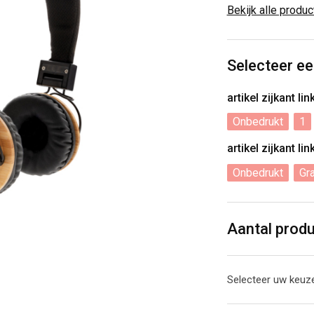
Bekijk alle produ
Selecteer ee
artikel zijkant li
Onbedrukt
1
artikel zijkant li
Onbedrukt
Gr
Aantal prod
Selecteer uw keuze