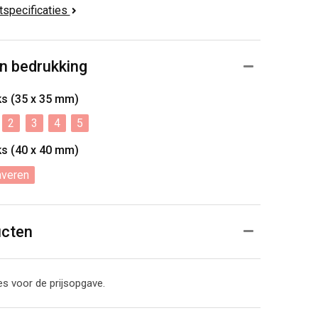
ctspecificaties
n bedrukking
nks (35 x 35 mm)
2
3
4
5
nks (40 x 40 mm)
averen
ucten
s voor de prijsopgave.