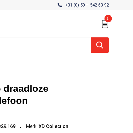
+31 (0) 50 – 542 63 92
0
 draadloze
lefoon
329.169
Merk:
XD Collection