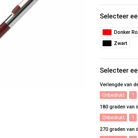
Selecteer ee
Donker R
Zwart
Selecteer ee
Verlengde van d
Onbedrukt
1
180 graden van 
Onbedrukt
1
270 graden van 