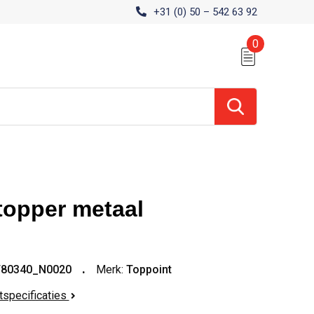
+31 (0) 50 – 542 63 92
0
topper metaal
T80340_N0020
Merk:
Toppoint
ctspecificaties