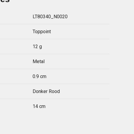
LT80340_N0020
Toppoint
12 g
Metal
0.9 cm
Donker Rood
14 cm