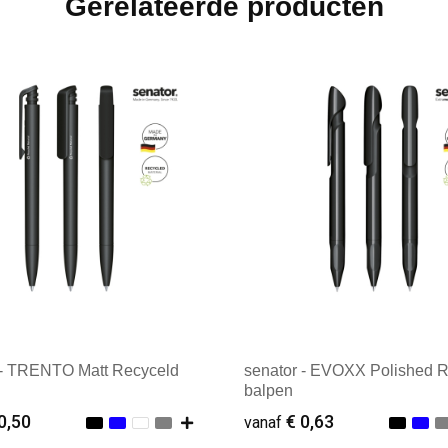
Gerelateerde producten
 - TRENTO Matt Recyceld
senator - EVOXX Polished 
balpen
0,50
€ 0,63
vanaf