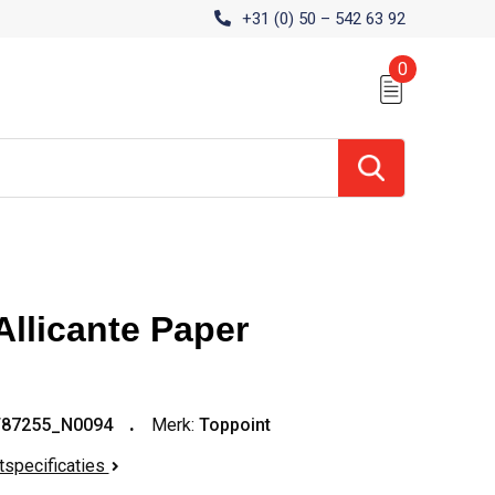
+31 (0) 50 – 542 63 92
0
Allicante Paper
T87255_N0094
Merk:
Toppoint
ctspecificaties