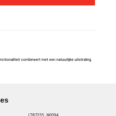
nctionaliteit combineert met een natuurlijke uitstraling.
ies
LT87255_N0094