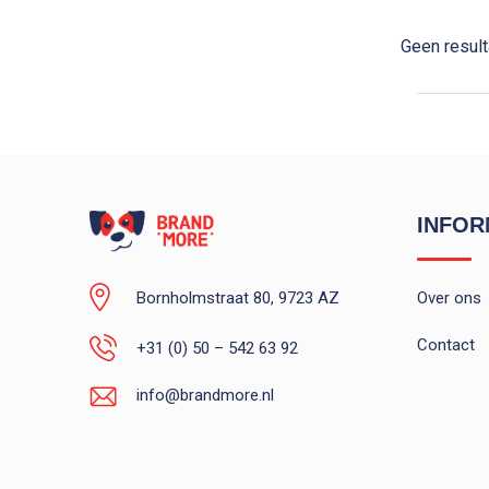
Geen resul
INFOR
Bornholmstraat 80, 9723 AZ
Over ons
Contact
+31 (0) 50 – 542 63 92
info@brandmore.nl