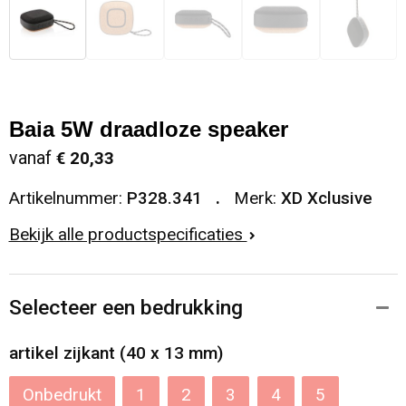
Baia 5W draadloze speaker
vanaf
€ 20,33
Artikelnummer:
P328.341
Merk:
XD Xclusive
Bekijk alle productspecificaties
Selecteer een bedrukking
artikel zijkant (40 x 13 mm)
Onbedrukt
1
2
3
4
5