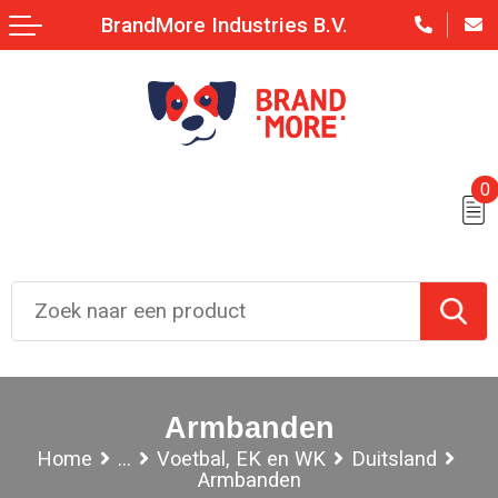
BrandMore Industries B.V.
0
Armbanden
Home
...
Voetbal, EK en WK
Duitsland
Armbanden