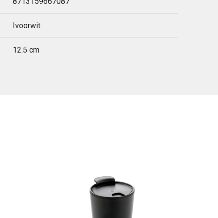
8713159667087
Ivoorwit
12.5 cm