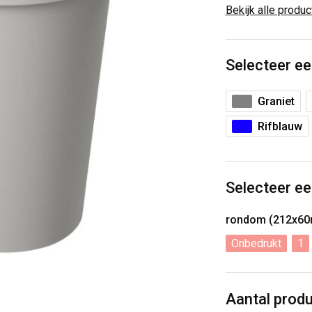
Bekijk alle produ
Selecteer ee
Graniet
Rifblauw
Selecteer ee
rondom (212x6
Onbedrukt
1
Aantal prod