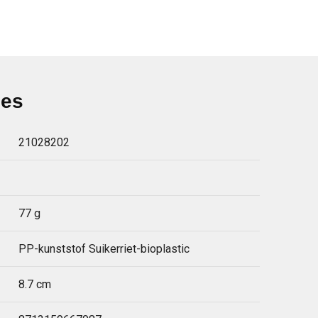
ies
21028202
77 g
PP-kunststof Suikerriet-bioplastic
8.7 cm