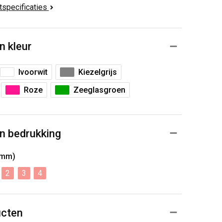
ctspecificaties
n kleur
Ivoorwit
Kiezelgrijs
Roze
Zeeglasgroen
n bedrukking
0mm)
2
3
4
ucten