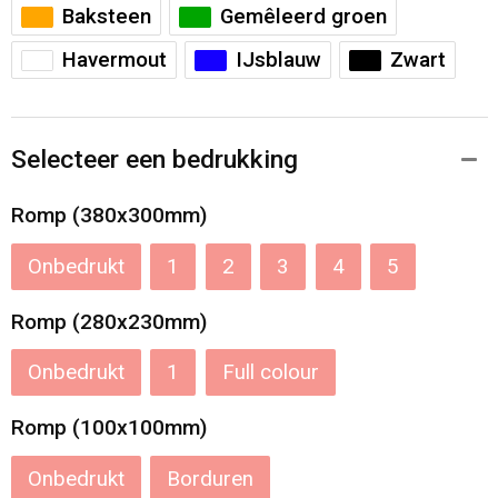
Baksteen
Gemêleerd groen
Havermout
IJsblauw
Zwart
Selecteer een bedrukking
Romp (380x300mm)
Onbedrukt
1
2
3
4
5
Romp (280x230mm)
Onbedrukt
1
Full colour
Romp (100x100mm)
Onbedrukt
Borduren