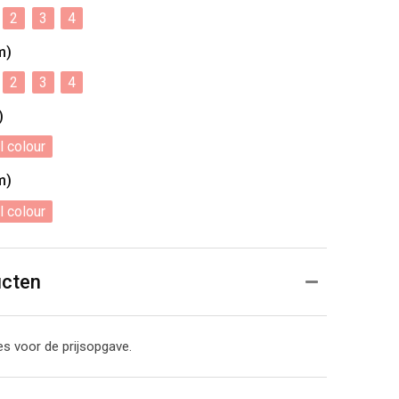
2
3
4
m)
2
3
4
)
l colour
m)
l colour
ucten
s voor de prijsopgave.