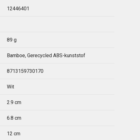
12446401
89 g
Bamboe, Gerecycled ABS-kunststof
8713159730170
Wit
2.9 cm
6.8 cm
12 cm