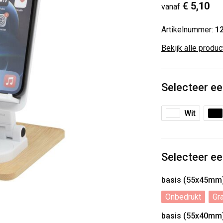
€ 5,10
vanaf
Artikelnummer:
1
Bekijk alle produ
Selecteer ee
Wit
Selecteer ee
basis (55x45mm
Onbedrukt
Gr
basis (55x40mm