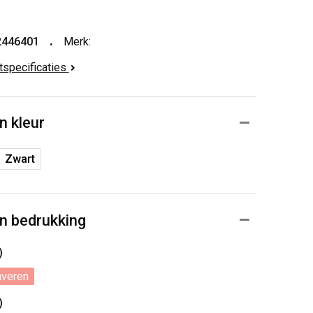
2446401
Merk:
ctspecificaties
n kleur
Zwart
n bedrukking
)
averen
)