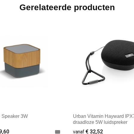
Gerelateerde producten
 Speaker 3W
Urban Vitamin Hayward IPX
draadloze 5W luidspreker
9,60
€ 32,52
vanaf