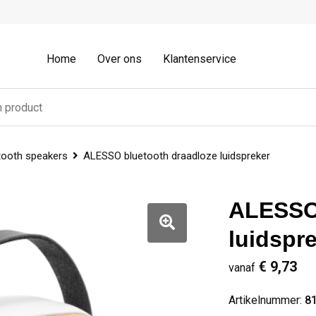
Home
Over ons
Klantenservice
tooth speakers
ALESSO bluetooth draadloze luidspreker
ALESSO 
luidspr
€ 9,73
vanaf
Artikelnummer:
8