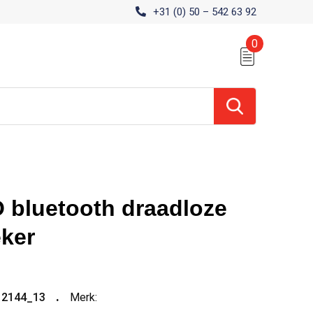
+31 (0) 50 – 542 63 92
0
bluetooth draadloze
eker
12144_13
Merk: