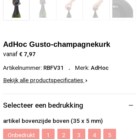
AdHoc Gusto-champagnekurk
vanaf
€ 7,97
Artikelnummer:
RBFV31
Merk:
AdHoc
Bekijk alle productspecificaties
Selecteer een bedrukking
artikel bovenzijde boven (35 x 5 mm)
Onbedrukt
1
2
3
4
5