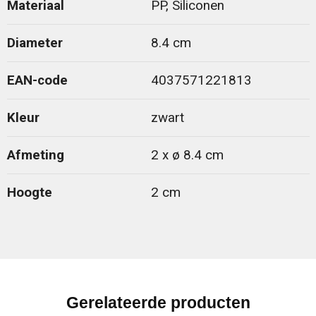
Materiaal
PP, Siliconen
Diameter
8.4 cm
EAN-code
4037571221813
Kleur
zwart
Afmeting
2 x ø 8.4 cm
Hoogte
2 cm
Gerelateerde producten