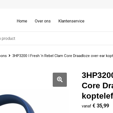
Home
Over ons
Klantenservice
oons
3HP3200 I Fresh 'n Rebel Clam Core Draadloze over-ear ko
3HP3200
Core Dr
koptele
€ 35,99
vanaf