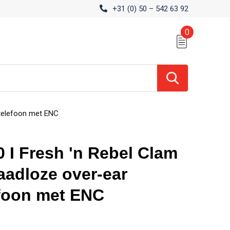
+31 (0) 50 – 542 63 92
0
ptelefoon met ENC
 I Fresh 'n Rebel Clam
aadloze over-ear
foon met ENC