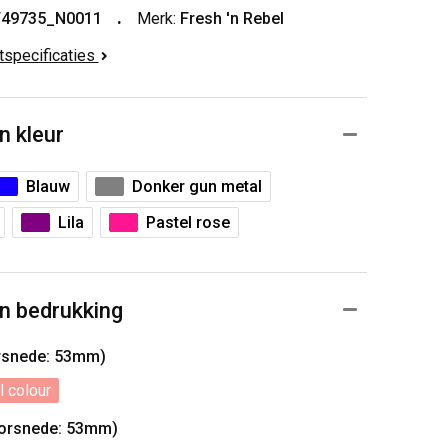
T49735_N0011
Merk:
Fresh 'n Rebel
ctspecificaties
n kleur
Blauw
Donker gun metal
Lila
Pastel rose
n bedrukking
orsnede: 53mm)
l colour
oorsnede: 53mm)