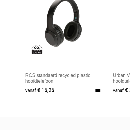
RCS standaard recycled plastic
Urban V
hoofdtelefoon
hoofdte
€ 16,26
€ 
vanaf
vanaf
Vanaf : 1
Vana