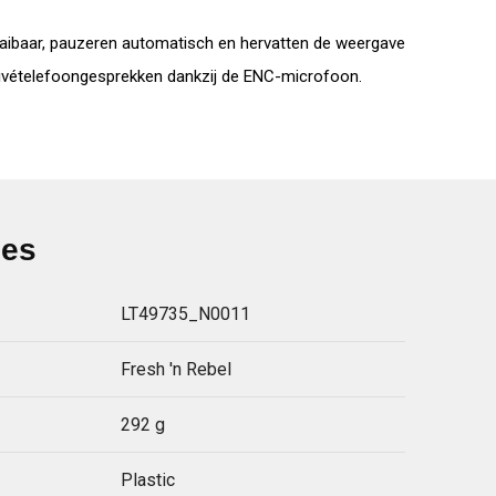
aaibaar, pauzeren automatisch en hervatten de weergave
privételefoongesprekken dankzij de ENC-microfoon.
ies
LT49735_N0011
Fresh 'n Rebel
292 g
Plastic