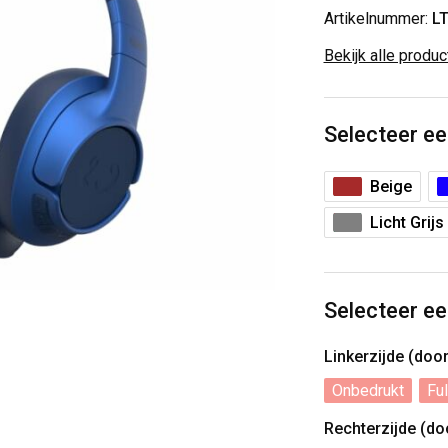
Artikelnummer:
L
Bekijk alle produ
Selecteer ee
Beige
Licht Grijs
Selecteer ee
Linkerzijde (do
Onbedrukt
Ful
Rechterzijde (d