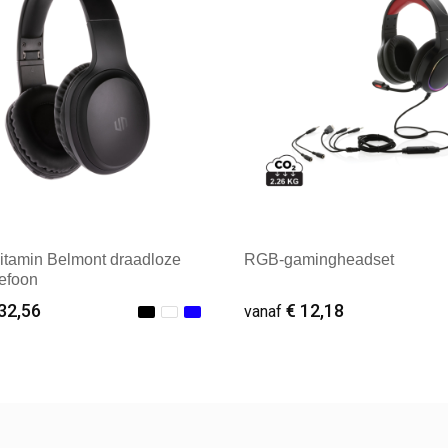
itamin Belmont draadloze
RGB-gamingheadset
lefoon
32,56
€ 12,18
vanaf
f : 1
Vanaf : 1