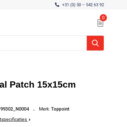
+31 (0) 50 – 542 63 92
0
tal Patch 15x15cm
T99302_N0004
Merk:
Toppoint
ctspecificaties