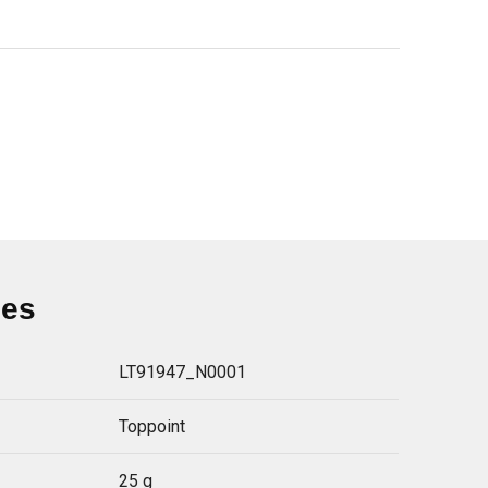
ies
LT91947_N0001
Toppoint
25 g