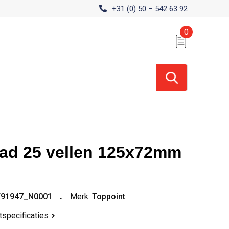
+31 (0) 50 – 542 63 92
0
d 25 vellen 125x72mm
T91947_N0001
Merk:
Toppoint
ctspecificaties