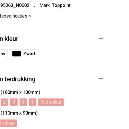
T95363_N0002
Merk:
Toppoint
ctspecificaties
n kleur
auw
Zwart
n bedrukking
e (160mm x 100mm)
2
3
4
5
Full colour
e (110mm x 90mm)
l colour