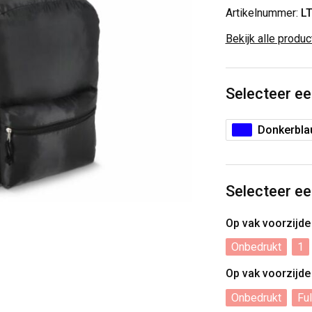
Artikelnummer:
L
Bekijk alle produ
Selecteer ee
Donkerbl
Selecteer ee
Op vak voorzijd
Onbedrukt
1
Op vak voorzijd
Onbedrukt
Ful