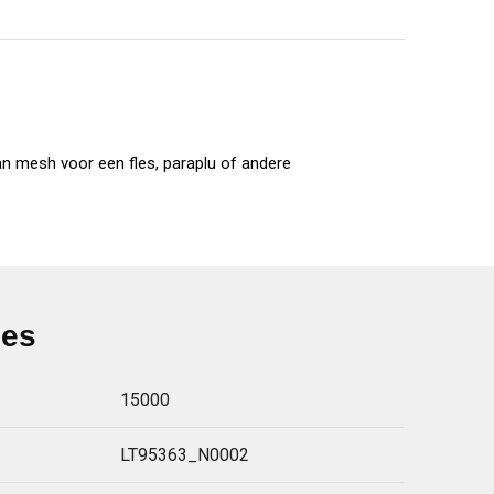
an mesh voor een fles, paraplu of andere
ies
15000
LT95363_N0002