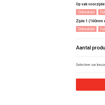
Op vak voorzijd
Onbedrukt
Ful
Zijde 1 (160mm
Onbedrukt
Ful
Aantal prod
Selecteer uw keuze